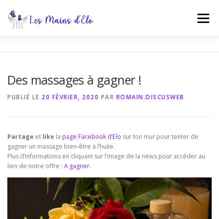
Aller
au
Menu
contenu
PRÉSENTATION
NOS MASSAGES
TARIFS
Des massages à gagner !
PHOTOS
NEWS
CONTACT
PUBLIÉ LE
20 FÉVRIER, 2020
PAR
ROMAIN.DISCUSWEB
Partage
et
like
la
page Facebook d’Elo
sur ton mur pour tenter de
gagner un massage bien-être à l’huile.
Plus d’informations en cliquant sur l’image de la news pour accéder au
lien de notre offre :
A gagner
.