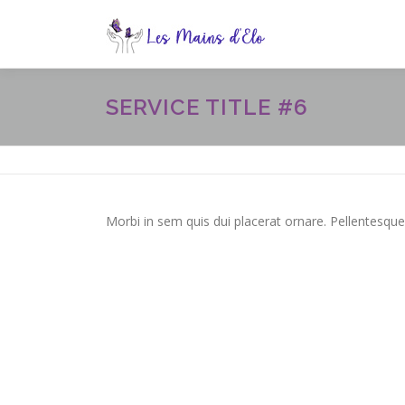
Aller
au
contenu
SERVICE TITLE #6
Morbi in sem quis dui placerat ornare. Pellentesque 