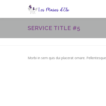
Aller
au
contenu
SERVICE TITLE #5
Morbi in sem quis dui placerat ornare. Pellentesque 