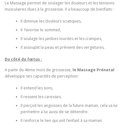
Le Massage permet de soulager les douleurs et les tensions
musculaires dues à la grossesse. Il a beaucoup de bienfaits :
Il diminue les douleurs sciatiques,
Il favorise le sommeil,
Il soulage les jambes lourdes et les crampes,
Il assouplit la peau et prévient des vergetures.
Du côté du fœtus :
A partir du 4ème mois de grossesse,
le Massage Prénatal
développe ses capacités de perception:
Il entend les sons,
Il ressent les caresses,
Il perçoit les angoisses de la future maman, cela va lui
permettre à lui aussi de se détendre.
Il renforce le lien qui unit l’enfant à sa maman.